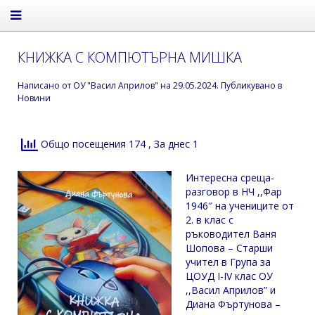
КНИЖКА С КОМПЮТЪРНА МИШКА
Написано от
ОУ "Васил Априлов"
на
29.05.2024
. Публикувано в
Новини
Общо посещения 174
, За днес 1
Интересна среща-
разговор в НЧ ,,Фар
1946″ на учениците от
2. в клас с
ръководител Ваня
Шопова – Старши
учител в Група за
ЦОУД I-IV клас ОУ
,,Васил Априлов” и
Диана Фъртунова –