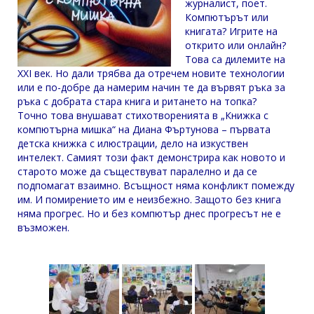
журналист, поет.
Компютърът или
книгата? Игрите на
открито или онлайн?
Това са дилемите на
XXI век. Но дали трябва да отречем новите технологии
или е по-добре да намерим начин те да вървят ръка за
ръка с добрата стара книга и ритането на топка?
Точно това внушават стихотворенията в „Книжка с
компютърна мишка“ на Диана Фъртунова – първата
детска книжка с илюстрации, дело на изкуствен
интелект. Самият този факт демонстрира как новото и
старото може да съществуват паралелно и да се
подпомагат взаимно. Всъщност няма конфликт помежду
им. И помирението им е неизбежно. Защото без книга
няма прогрес. Но и без компютър днес прогресът не е
възможен.