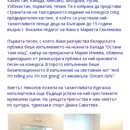
Казахстан, Канада, Мексико, Молдова, Русия,
Узбекистан, Хърватия, Чехия. Тя е избрана да представи
страната ни на тазгодишното издание на конкурса след
предварителен кастинг, в който са участвали най-
талантливите пеещи деца на България до 15 години
възраст. Вокален педагог на Жаки е Мариета Секлемова.
Първата песен, с която Жаки разчувства беларуската
публика беше изпълнението на нежната балада “Остани
тази нощ”, кавър на прекрасната Мария Илиева, обявена
единодушно от режисьори и публика за най-красивата
песен на конкурса. Второто изпълнение беше
безапелационното й изпълнение на световния хит “And
I’m telling you I’m not going” от мюзикъла “Dream Girls”.
Кметът Николов пожела на талантливата бургаска
изпълнителка още бъдещи успехи на най-престижните
музикални сцени. На срещата присъства и зам.-кметът
по култура, туризъм и спорт Диана Саватева.