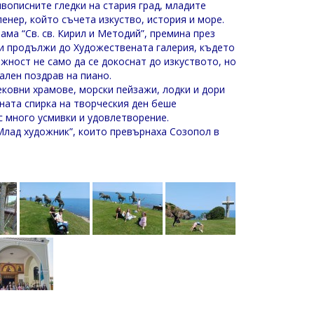
вописните гледки на стария град, младите
ленер, който съчета изкуство, история и море.
ама “Св. св. Кирил и Методий”, премина през
и продължи до Художествената галерия, където
жност не само да се докоснат до изкуството, но
кален поздрав на пиано.
ековни храмове, морски пейзажи, лодки и дори
ната спирка на творческия ден беше
 много усмивки и удовлетворение.
“Млад художник”, които превърнаха Созопол в