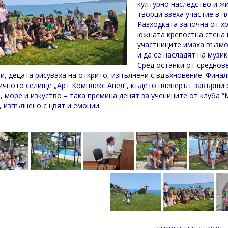
културно наследство и жи
творци взеха участие в п
Разходката започна от хр
южната крепостна стена 
участниците имаха възмо
и да се насладят на музи
Сред останки от среднов
и, децата рисуваха на открито, изпълнени с вдъхновение. Финал
ичното селище „Арт Комплекс Анел“, където пленерът завърши с
, море и изкуство – така премина денят за учениците от клуба 
, изпълнено с цвят и емоции.