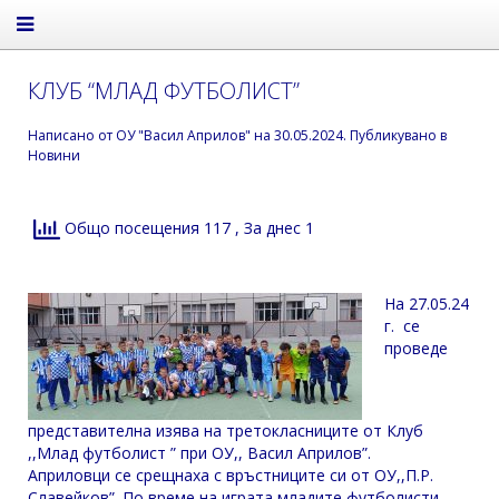
КЛУБ “МЛАД ФУТБОЛИСТ”
Написано от
ОУ "Васил Априлов"
на
30.05.2024
. Публикувано в
Новини
Общо посещения 117
, За днес 1
На 27.05.24
г. се
проведе
представителна изява на третокласниците от Клуб
,,Млад футболист ” при ОУ,, Васил Априлов”.
Aприловци се срещнаха с връстниците си от ОУ,,П.Р.
Славейков”. По време на играта младите футболисти