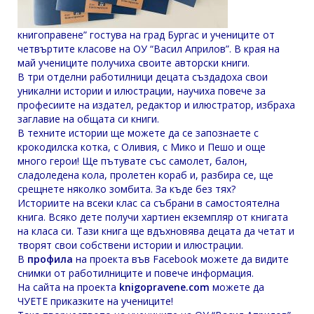
книгоправене” гостува на град Бургас и учениците от
четвъртите класове на ОУ “Васил Априлов”. В края на
май учениците получиха своите авторски книги.
В три отделни работилници децата създадоха свои
уникални истории и илюстрации, научиха повече за
професиите на издател, редактор и илюстратор, избраха
заглавие на общата си книги.
В техните истории ще можете да се запознаете с
крокодилска котка, с Оливия, с Мико и Пешо и още
много герои! Ще пътувате със самолет, балон,
сладоледена кола, пролетен кораб и, разбира се, ще
срещнете няколко зомбита. За къде без тях?
Историите на всеки клас са събрани в самостоятелна
книга. Всяко дете получи хартиен екземпляр от книгата
на класа си. Тази книга ще вдъхновява децата да четат и
творят свои собствени истории и илюстрации.
В
профила
на проекта във Facebook можете да видите
снимки от работилниците и повече информация.
На сайта на проекта
knigopravene.com
можете да
ЧУЕТЕ приказките на учениците!