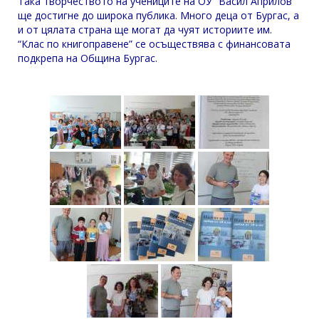
Така творчеството на учениците на ОУ “Васил Априлов”
ще достигне до широка публика. Много деца от Бургас, а
и от цялата страна ще могат да чуят историите им.
“Клас по книгоправене” се осъществява с финансовата
подкрепа на Община Бургас.