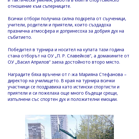
отношение към съперниците.
Всички отбори получиха силна подкрепа от съученици,
учители, родители и приятели, които създадоха
празнична атмосфера и допринесоха за добрия дух на
събитието.
Победител в турнира и носител на купата тази година
стана отборът на ОУ „П. Р. Славейков“, а домакините от
ОУ „Васил Априлов“ заеха достойното второ място.
Наградите бяха връчени от г-жа Марияна Стефанова –
директор на училището. В края на турнира всички
участници се поздравиха като истински спортисти и
приятели и си пожелаха още много бъдещи срещи,
изпълнени със спортен дух и положителни емоции.