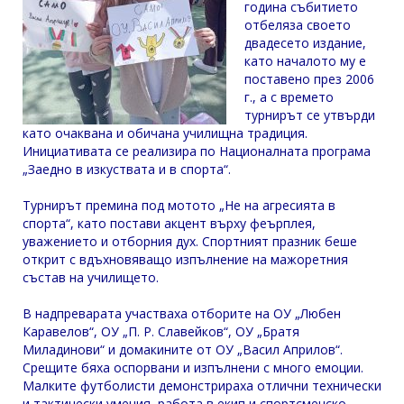
година събитието
отбеляза своето
двадесето издание,
като началото му е
поставено през 2006
г., а с времето
турнирът се утвърди
като очаквана и обичана училищна традиция.
Инициативата се реализира по Националната програма
„Заедно в изкуствата и в спорта“.
Турнирът премина под мотото „Не на агресията в
спорта“, като постави акцент върху феърплея,
уважението и отборния дух. Спортният празник беше
открит с вдъхновяващо изпълнение на мажоретния
състав на училището.
В надпреварата участваха отборите на ОУ „Любен
Каравелов“, ОУ „П. Р. Славейков“, ОУ „Братя
Миладинови“ и домакините от ОУ „Васил Априлов“.
Срещите бяха оспорвани и изпълнени с много емоции.
Малките футболисти демонстрираха отлични технически
и тактически умения, работа в екип и спортсменско