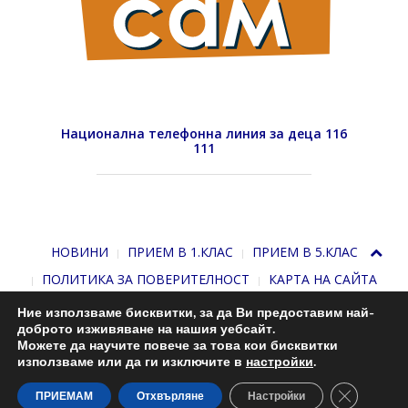
Национална телефонна линия за деца 116
111
НОВИНИ
ПРИЕМ В 1.КЛАС
ПРИЕМ В 5.КЛАС
ПОЛИТИКА ЗА ПОВЕРИТЕЛНОСТ
КАРТА НА САЙТА
Ние използваме бисквитки, за да Ви предоставим най-
доброто изживяване на нашия уебсайт.
Можете да научите повече за това кои бисквитки
използваме или да ги изключите в
настройки
.
Close GDP
С подкрепата на
Николай Комнев
. 2013-2026
ПРИЕМАМ
Отхвърляне
Настройки