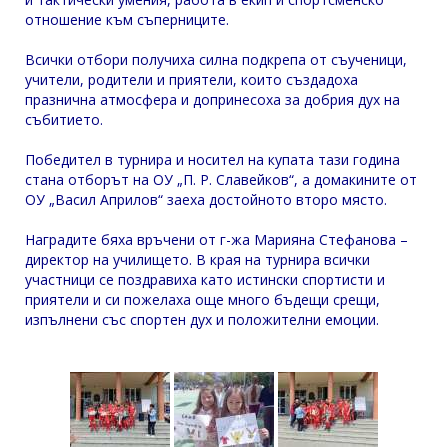
отношение към съперниците.
Всички отбори получиха силна подкрепа от съученици,
учители, родители и приятели, които създадоха
празнична атмосфера и допринесоха за добрия дух на
събитието.
Победител в турнира и носител на купата тази година
стана отборът на ОУ „П. Р. Славейков“, а домакините от
ОУ „Васил Априлов“ заеха достойното второ място.
Наградите бяха връчени от г-жа Марияна Стефанова –
директор на училището. В края на турнира всички
участници се поздравиха като истински спортисти и
приятели и си пожелаха още много бъдещи срещи,
изпълнени със спортен дух и положителни емоции.