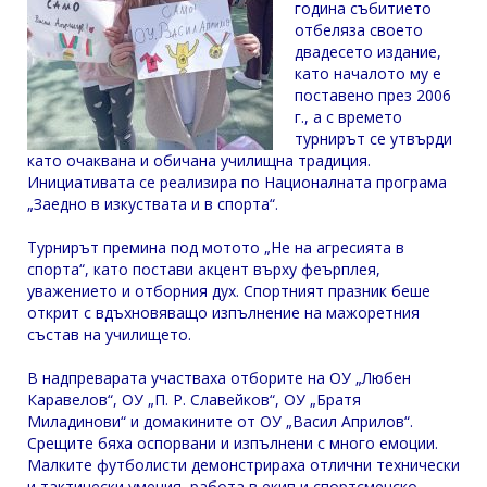
година събитието
отбеляза своето
двадесето издание,
като началото му е
поставено през 2006
г., а с времето
турнирът се утвърди
като очаквана и обичана училищна традиция.
Инициативата се реализира по Националната програма
„Заедно в изкуствата и в спорта“.
Турнирът премина под мотото „Не на агресията в
спорта“, като постави акцент върху феърплея,
уважението и отборния дух. Спортният празник беше
открит с вдъхновяващо изпълнение на мажоретния
състав на училището.
В надпреварата участваха отборите на ОУ „Любен
Каравелов“, ОУ „П. Р. Славейков“, ОУ „Братя
Миладинови“ и домакините от ОУ „Васил Априлов“.
Срещите бяха оспорвани и изпълнени с много емоции.
Малките футболисти демонстрираха отлични технически
и тактически умения, работа в екип и спортсменско