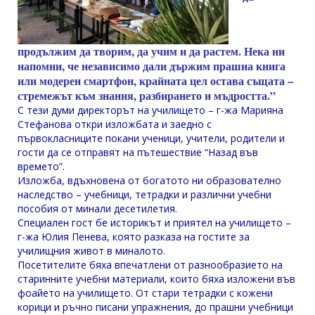
продължим да творим, да учим и да растем. Нека ни
напомни, че независимо дали държим прашна книга
или модерен смартфон, крайната цел остава същата –
стремежът към знания, разбирането и мъдростта.”
С тези думи директорът на училището – г-жа Марияна
Стефанова откри изложбата и заедно с
първокласниците покани ученици, учители, родители и
гости да се отправят на пътешествие “Назад във
времето”.
Изложба, вдъхновена от богатото ни образователно
наследство – учебници, тетрадки и различни учебни
пособия от минали десетилетия.
Специален гост бе историкът и приятел на училището –
г-жа Юлия Пенева, която разказа на гостите за
училищния живот в миналото.
Посетителите бяха впечатлени от разнообразието на
старинните учебни материали, които бяха изложени във
фоайето на училището. От стари тетрадки с кожени
корици и ръчно писани упражнения, до прашни учебници