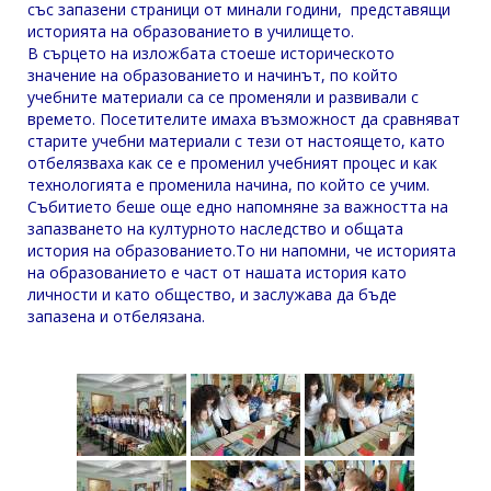
със запазени страници от минали години, представящи
историята на образованието в училището.
В сърцето на изложбата стоеше историческото
значение на образованието и начинът, по който
учебните материали са се променяли и развивали с
времето. Посетителите имаха възможност да сравняват
старите учебни материали с тези от настоящето, като
отбелязваха как се е променил учебният процес и как
технологията е променила начина, по който се учим.
Събитието беше още едно напомняне за важността на
запазването на културното наследство и общата
история на образованието.То ни напомни, че историята
на образованието е част от нашата история като
личности и като общество, и заслужава да бъде
запазена и отбелязана.