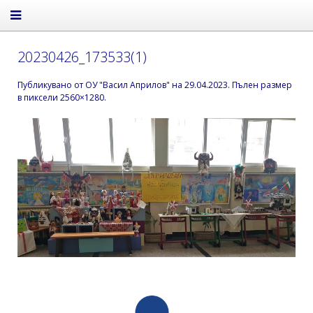
20230426_173533(1)
Публикувано от
ОУ "Васил Априлов"
на
29.04.2023
. Пълен размер
в пиксели
2560×1280
.