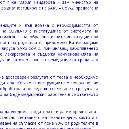
 от г-жа Мария Гайдарова – зам.-министър на
за диагностициране на SARS – CoV-2, предлагани
чениците и във връзка с необходимостта от
 на COVID-19 в институциите от системата на
дпомагане на образователните институции при
раност на родителите, приложено Ви изпращаме
 вируса SARS-CoV-2, причиняващ заболяването
по лекарствата и съдържа наименованията на
одящи за използване в немедицинска среда – в
на достоверен резлутат от теста е необходимо
дителя. Когато в инструкциите е посочено, че
 обработка и последващо отчитане на резултата
ло да бъде медицинския работник в съответното
а да уведомят родителите и да им предоставят
тносно тестването на техните деца, както и с
чаване на съгласие от поне 90% от родителите в
ат осигуряването на съответния вид тестове… „