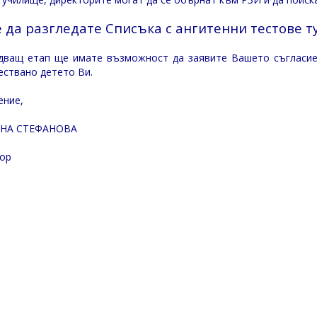
 да разгледате Списъка с ангитенни тестове т
дващ етап ще имате възможност да заявите Вашето съгласие/
ествано детето Ви.
ение,
НА СТЕФАНОВА
ор