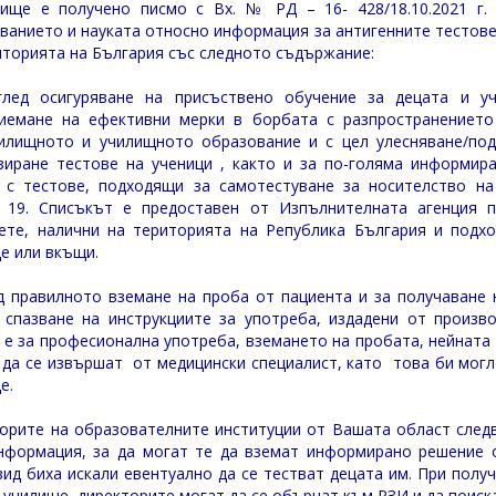
ище е получено писмо с Вх. № РД – 16- 428/18.10.2021 г.
ванието и науката относно информация за антигенните тестове 
иторията на България със следното съдържание:
глед осигуряване на присъствено обучение за децата и у
иемане на ефективни мерки в борбата с разпространението
илищното и училищното образование и с цел улесняване/по
зиране тестове на ученици , както и за по-голяма информи
 с тестове, подходящи за самотестуване за носителство на
 19. Списъкът е предоставен от Изпълнителната агенция 
ете, налични на територията на Република България и подх
е или вкъщи.
д правилното вземане на проба от пациента и за получаване 
 спазване на инструкциите за употреба, издадени от произво
 е за професионална употреба, вземането на пробата, нейната
 да се извършат от медицински специалист, като това би мог
е.
орите на образователните институции от Вашата област следв
нформация, за да могат те да вземат информирано решение о
вид биха искали евентуално да се тестват децата им. При полу
 училище, директорите могат да се обърнат към РЗИ и да поиск