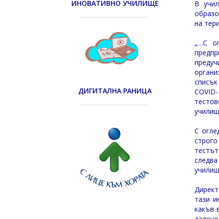
ИНОВАТИВНО УЧИЛИЩЕ
В учил
образо
на тер
„…С о
предпр
предуч
органи
списък
ДИГИТАЛНА РАНИЦА
COVID-
тестов
училищ
С огле
строго
тестът
следва
училищ
Директ
тази и
какъв 
дадено