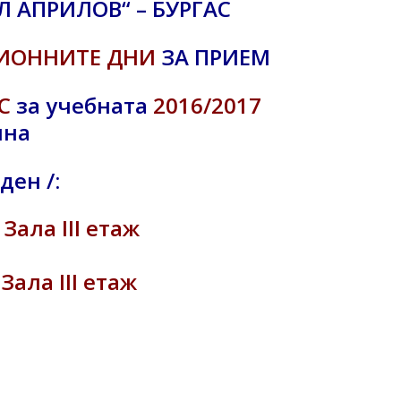
Л АПРИЛОВ“ – БУРГАС
ИОННИТЕ ДНИ
ЗА ПРИЕМ
С
за учебната
2016/2017
ина
ден /:
 Зала III етаж
 Зала III етаж