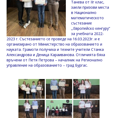
Танева от IIг клас,
заели призови места
в Национално
математическото
състезание
,,Европейско кенгуру”
за учебната 2022-
2023 г. Състезанието се проведе на 16.03.2023г. и е
организирано от Министерство на образованието и
науката. Грамоти получиха и техните учители Станка
Александрова и Деница Караиванова. Отличията бяха
връчени от Петя Петрова – началник на Регионално
управление на образованието – град Бургас.