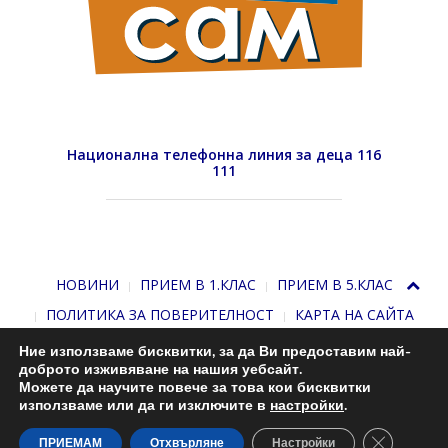
Национална телефонна линия за деца 116
111
НОВИНИ
ПРИЕМ В 1.КЛАС
ПРИЕМ В 5.КЛАС
ПОЛИТИКА ЗА ПОВЕРИТЕЛНОСТ
КАРТА НА САЙТА
Ние използваме бисквитки, за да Ви предоставим най-
доброто изживяване на нашия уебсайт.
Можете да научите повече за това кои бисквитки
използваме или да ги изключите в
настройки
.
Close GDP
С подкрепата на
Николай Комнев
. 2013-2026
ПРИЕМАМ
Отхвърляне
Настройки