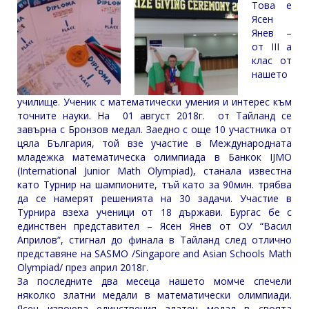
Това е
Ясен
Янев –
от III а
клас от
нашето
училище. Ученик с математически умения и интерес към
точните науки. На 01 aвгуст 2018г. от Тайланд се
завърна с Бронзов медал. Заедно с още 10 участника от
цяла България, той взе участие в Международната
младежка математическа олимпиада в Банкок IJMO
(International Junior Math Olympiad), станалa известнa
като Турнир на шампионите, тъй като за 90мин. трябва
да се намерят решенията на 30 задачи. Участие в
Турнира взеха ученици от 18 държави. Бургас бе с
единствен представител – Ясен Янев от ОУ “Васил
Априлов“, стигнал до финала в Тайланд след отлично
представяне на SASMO /Singapore and Asian Schools Math
Olympiad/ през април 2018г.
За последните два месеца нашето момче спечели
няколко златни медали в математически олимпиади.
Ясен извоюва единствения златен медал в своята