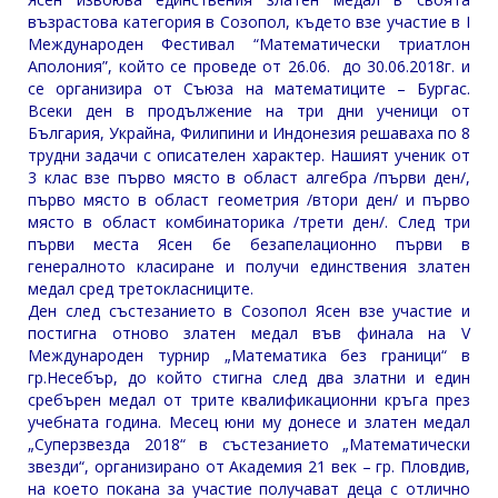
възрастова категория в Созопол, където взе участие в I
Международен Фестивал “Математически триатлон
Аполония”, който се проведе от 26.06. до 30.06.2018г. и
се организира от Съюза на математиците – Бургас.
Всеки ден в продължение на три дни ученици от
България, Украйна, Филипини и Индонезия решаваха по 8
трудни задачи с описателен характер. Нашият ученик от
3 клас взе първо място в област алгебра /първи ден/,
първо място в област геометрия /втори ден/ и първо
място в област комбинаторика /трети ден/. След три
първи места Ясен бе безапелационно първи в
генералното класиране и получи единствения златен
медал сред третокласниците.
Ден след състезанието в Созопол Ясен взе участие и
постигна отново златен медал във финала на V
Международен турнир „Математика без граници“ в
гр.Несебър, до който стигна след два златни и един
сребърен медал от трите квалификационни кръга през
учебната година. Месец юни му донесе и златен медал
„Суперзвезда 2018“ в състезанието „Математически
звезди“, организирано от Академия 21 век – гр. Пловдив,
на което покана за участие получават деца с отлично