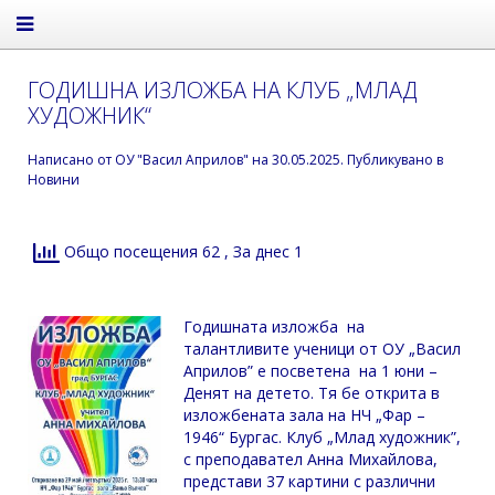
ГОДИШНА ИЗЛОЖБА НА КЛУБ „МЛАД
ХУДОЖНИК“
Написано от
ОУ "Васил Априлов"
на
30.05.2025
. Публикувано в
Новини
Общо посещения 62
, За днес 1
Годишната изложба на
талантливите ученици от ОУ „Васил
Априлов” е посветена на 1 юни –
Денят на детето. Тя бе открита в
изложбената зала на НЧ „Фар –
1946“ Бургас. Клуб „Млад художник”,
с преподавател Анна Михайлова,
представи 37 картини с различни