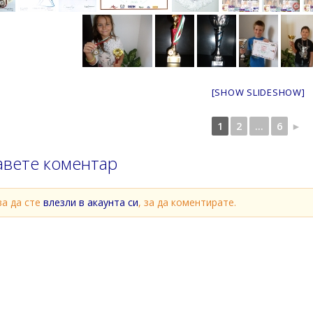
[SHOW SLIDESHOW]
1
2
...
6
►
авете коментар
ва да сте
влезли в акаунта си
, за да коментирате.