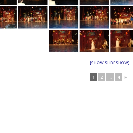
[SHOW SLIDESHOW]
1
2
...
4
►