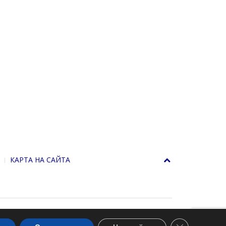
КАРТА НА САЙТА
Close GDPR Co