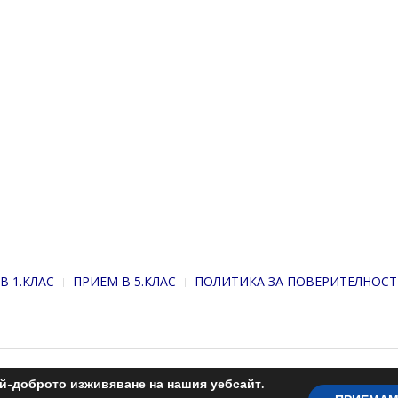
В 1.КЛАС
ПРИЕМ В 5.КЛАС
ПОЛИТИКА ЗА ПОВЕРИТЕЛНОСТ
ай-доброто изживяване на нашия уебсайт.
С подкрепата на
Николай Комнев
. 2013-2026