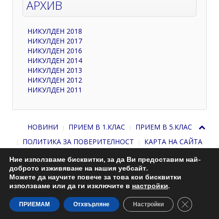
АРХИВ
НИКУЛДЕН 2018
НИКУЛДЕН 2017
НИКУЛДЕН 2016
НИКУЛДЕН 2014
НИКУЛДЕН 2013
НИКУЛДЕН 2012
НИКУЛДЕН 2011
НОВИНИ
ПРИЕМ В 1.КЛАС
ПРИЕМ В 5.КЛАС
ПОЛИТИКА ЗА ПОВЕРИТЕЛНОСТ
КАРТА НА САЙТА
Ние използваме бисквитки, за да Ви предоставим най-
доброто изживяване на нашия уебсайт.
Можете да научите повече за това кои бисквитки
използваме или да ги изключите в
настройки
.
Close GDP
С подкрепата на
Николай Комнев
. 2013-2026
ПРИЕМАМ
Отхвърляне
Настройки