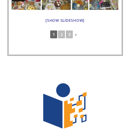
[SHOW SLIDESHOW]
1
2
3
►