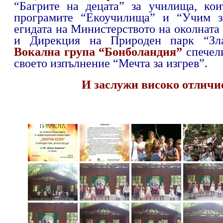
“Багрите на децата” за училища, кои
програмите “Екоучилища” и “Учим з
егидата на Министерството на околната 
и Дирекция на Природен парк “Зла
Вокална група “Бонболандия”
спечел
своето изпълнение “Мечта за изгрев”.
И заслужи високо отличи