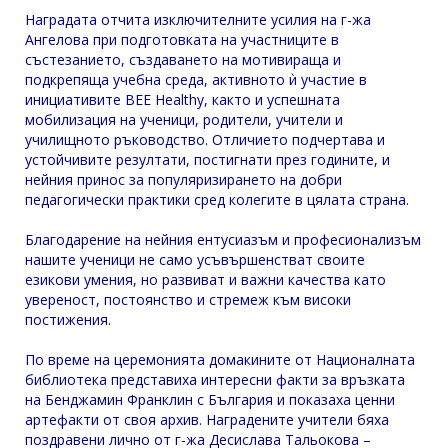
Наградата отчита изключителните усилия на г-жа
Ангелова при подготовката на участниците в
състезанието, създаването на мотивираща и
подкрепяща учебна среда, активното ѝ участие в
инициативите BEE Healthy, както и успешната
мобилизация на ученици, родители, учители и
училищното ръководство. Отличието подчертава и
устойчивите резултати, постигнати през годините, и
нейния принос за популяризирането на добри
педагогически практики сред колегите в цялата страна.
Благодарение на нейния ентусиазъм и професионализъм
нашите ученици не само усъвършенстват своите
езикови умения, но развиват и важни качества като
увереност, постоянство и стремеж към високи
постижения.
По време на церемонията домакините от Националната
библиотека представиха интересни факти за връзката
на Бенджамин Франклин с България и показаха ценни
артефакти от своя архив. Наградените учители бяха
поздравени лично от г-жа Десислава Тальокова –