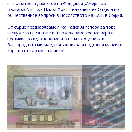
изпълнителен директор на Фондация „Америка за
България“, и г-жа Никол Фокс – началник на Отдела по
обществените въпроси в Посолството на САЩ в София.
От сърце поздравяваме г-жа Радка Ангелова за това
заслужено признание и ѝ пожелаваме крепко здраве,
нестихващо вдъхновение и още много успехи в
благородната мисия да вдъхновява и подкрепя младите
хора по пътя към знанието!