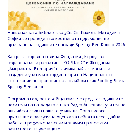
Националната библиотека „Св. Св. Кирил и Методий“ в
София се проведе тържествената церемония по
връчване на годишните награди Spelling Bee Кошер 2026.
За трета поредна година Фондация „Корпус за
образование и развитие – КОРПлюС“ и Фондация
„Америка за България“ отличиха най-активните и
отдадени учители-координатори на Националното
състезание по правопис на английски език Spelling Bee и
Spelling Bee Junior.
С огромна гордост съобщаваме, че сред тазгодишните
носители на наградата е г-жа Радка Ангелова, учител по
английски език в нашето училище. Това високо
признание е заслужена оценка за нейната всеотдайна
работа, професионализъм и значим принос към
развитието на учениците.