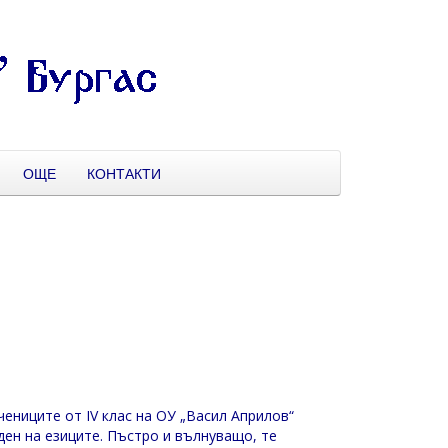
ОЩЕ
КОНТАКТИ
учениците от IV клас на ОУ „Васил Априлов“
ден на езиците. Пъстро и вълнуващо, те