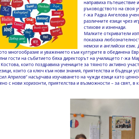
направиха пътешествие и
ръководството на своя у
г-жа Радка Ангелова уче
различните езици чрез иг
стихове и изненади.
Малките откриватели изп
показаха любознателност 
немски и английски език.
ото многообразие и уважението към културите в обединена Евр
лни гости на събитието бяха директорът на училището г-жа Ма
 Костова, които поздравиха учениците за тяхното активно участ
езици, които са ключ към нови знания, приятелства и бъдещи ус
сил Априлов“ насърчава изучаването на чужди езици като ценно
ено с нови хоризонти, приятелства и възможности – за свят, в 