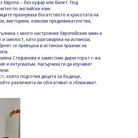
з Европа – без куфар или билет. Под
чител по английски език
ниците празнуваха богатството и красотата на
ри, викторини, езикови предизвикателства,
ълниха с много настроение Европейския химн и
и смелост, като разговаряха на испански,
 Денят се превърна в истински празник на
опа.
рияна Стефанова и заместник-директорът г-жа
ие и ентусиазъм. Насърчиха ги да изучават
пехи.
ст, която подготвя децата за бъдеще,
който различията ни обогатяват и сближават.