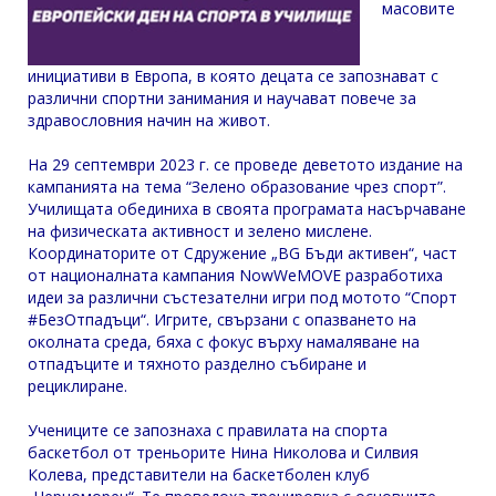
масовите
инициативи в Европа, в която децата се запознават с
различни спортни занимания и научават повече за
здравословния начин на живот.
На 29 септември 2023 г. се проведе деветото издание на
кампанията на тема “Зелено образование чрез спорт”.
Училищата обединиха в своята програмата насърчаване
на физическата активност и зелено мислене.
Координаторите от Сдружение „BG Бъди активен“, част
от националната кампания NowWeMOVE разработиха
идеи за различни състезателни игри под мотото “Спорт
#БезОтпадъци“. Игрите, свързани с опазването на
околната среда, бяха с фокус върху намаляване на
отпадъците и тяхното разделно събиране и
рециклиране.
Учениците се запознаха с правилата на спорта
баскетбол от треньорите Нина Николова и Силвия
Колева, представители на баскетболен клуб