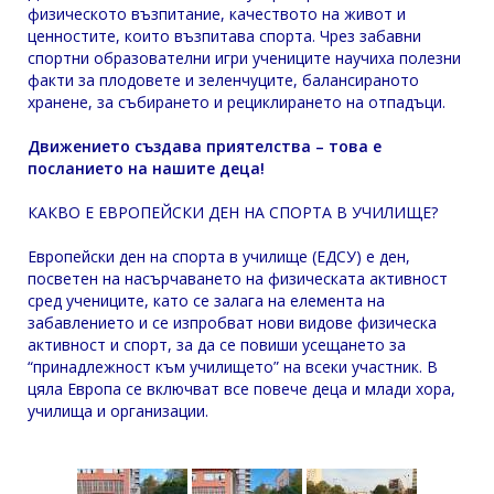
физическото възпитание, качеството на живот и
ценностите, които възпитава спорта. Чрез забавни
спортни образователни игри учениците научиха полезни
факти за плодовете и зеленчуците, балансираното
хранене, за събирането и рециклирането на отпадъци.
Движението създава приятелства – това е
посланието на нашите деца!
КАКВО Е ЕВРОПЕЙСКИ ДЕН НА СПОРТА В УЧИЛИЩЕ?
Европейски ден на спорта в училище (ЕДСУ) е ден,
посветен на насърчаването на физическата активност
сред учениците, като се залага на елемента на
забавлението и се изпробват нови видове физическа
активност и спорт, за да се повиши усещането за
“принадлежност към училището” на всеки участник. В
цяла Европа се включват все повече деца и млади хора,
училища и организации.