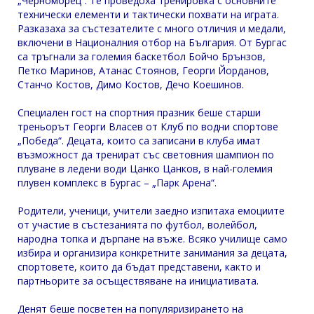
„Черноморец“. Те проведоха тренировка с основните
технически елементи и тактически похвати на играта.
Разказаха за състезателите с много отличия и медали,
включени в Националния отбор на България. От Бургас
са тръгнали за големия баскетбол Бойчо Брънзов,
Петко Маринов, Атанас Стоянов, Георги Йорданов,
Станчо Костов, Димо Костов, Дечо Коешинов.
Специален гост на спортния празник беше старши
треньорът Георги Власев от Клуб по водни спортове
„Победа“. Децата, които са записани в клуба имат
възможност да тренират със световния шампион по
плуване в ледени води Цанко Цанков, в най-големия
плувен комплекс в Бургас – „Парк Арена“.
Родители, ученици, учители заедно изпитаха емоциите
от участие в състезанията по футбол, волейбол,
народна топка и дърпане на въже. Всяко училище само
избира и организира конкретните занимания за децата,
спортовете, които да бъдат представени, както и
партньорите за осъществяване на инициативата.
Денят беше посветен на популяризирането на