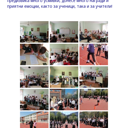
предизвика много усмивки, донесе много награди и
приятни емоции, както за ученици, така и за учители!