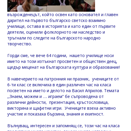
възрожденецът, който освен като основател и главен
дарител на първото българско светско взаимно
училище, остава в историята и като един от първите
деятели, оценили фолклорното ни наследство и
тръгнали по следите на българското народно
творчество.
Горди сме, че вече 64 години, нашето училище носи
името на този изтъкнат просветен и обществен деец,
щедър меценат на българската култура и образование!
В навечерието на патронния ни празник, учениците от
6-ти клас се включиха в един различен час на класа
посветен на името и делото на Васил Априлов. Темата
,,Знаем, можем и …. играем“ бе съпроводена от
различни дейности, презентация, кръстословица,
викторина и щафетни игри. Учениците взеха активно
участие и показаха бързина, знания и екипност.
Вълнуващ, интересен и запомнящ се, този час на класа