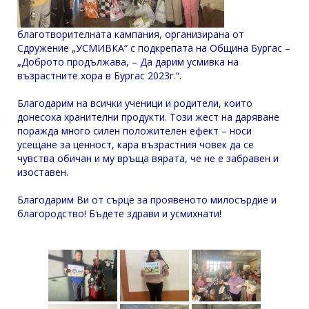
благотворителната кампания, организирана от
Сдружение „УСМИВКА“ с подкрепата на Община Бургас –
„Доброто продължава, – Да дарим усмивка на
възрастните хора в Бургас 2023г.“.
Благодарим на всички ученици и родители, които
донесоха хранителни продукти. Този жест на даряване
поражда много силен положителен ефект – носи
усещане за ценност, кара възрастния човек да се
чувства обичан и му връща вярата, че не е забравен и
изоставен.
Благодарим Ви от сърце за проявеното милосърдие и
благородство! Бъдете здрави и усмихнати!