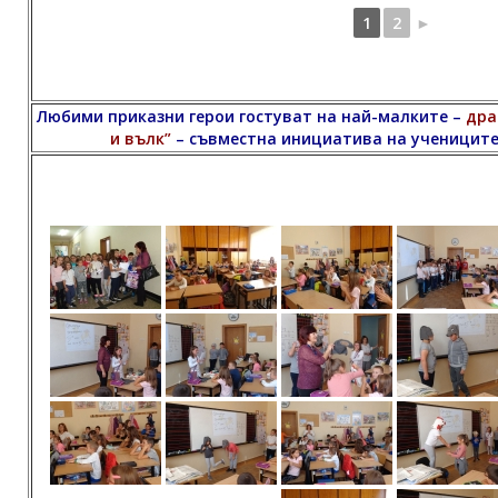
1
2
►
Любими приказни герои гостуват на най-малките –
дра
и вълк”
– съвместна инициатива на учениците от 