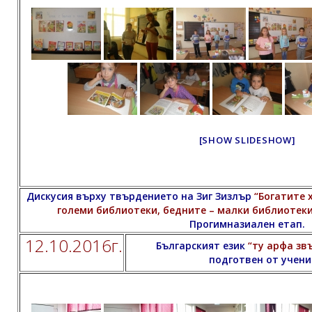
[SHOW SLIDESHOW]
Дискусия върху твърдението на Зиг Зизлър
“Богатите 
големи библиотеки, бедните – малки библиотеки
Прогимназиален етап.
12.10.2016г.
Българският език
“ту арфа зв
подготвен от учениц