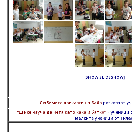
[SHOW SLIDESHOW]
Любимите приказки на баба
разказват уче
“Ще се науча да чета като кака и батко”
– ученици о
малките ученици от I клас