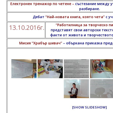
Електронен тренажор по четене –
състезание между уч
разбиране.
Дебат
“Най-новата книга, която чета”
с уч
“Работилница за творческо пи
13.10.2016г.
представят свои авторски текст
факти от живота и творчеството
Мисия “Храбър шивач”
– объркана приказка предст
[SHOW SLIDESHOW]