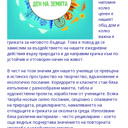
напомня
колко
ценен е
нашият
общ дом и
колко
важна е
грижата за неговото бъдеще. Това е повод да се
замислим за въздействието на нашите ежедневни
действия върху природата и да направим крачка към по-
устойчив и отговорен начин на живот.
В чест на този значим ден нашето училище се превърна
в истинско пространство на творчество, вдъхновение и
екологично послание. Коридорите и класните стаи бяха
изпълнени с разнообразни макети, табла и
художествени проекти, изработени от учениците. Всяка
творба носеше силно послание, свързано с опазването
на природата, рециклирането, намаляването на
отпадъците и грижата за околната среда. Използвани
бяха различни материали – често рециклирани – което
още веднъж подчертава значението на повторната
употреба и устойчивото мислене.