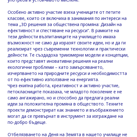
Особено активно участие взеха учениците от петите
класове, които се включиха в занимания по интереси на
тема „3D решения за обществена промяна: Дизайн на
ефективност и спестяване на ресурси“. В рамките на
тези дейности възпитаниците на училището имаха
възможност не само да изразят своите идеи, но и да ги
реализират чрез съвременни технологии и практически
дейности. Те създадоха триизмерни модели и концепции,
които представят иновативни решения на реални
екологични проблеми – като замърсяването,
изчерпването на природните ресурси и необходимостта
от по-ефективно използване на енергията.
Чрез екипна работа, креативност и активно участие,
петокласниците показаха, че младото поколение е не
само ангажирано, но и способно да предлага реални
идеи за положителна промяна в обществото. Техните
проекти демонстрират как знанието и въображението
могат да се превърнат в инструмент за изграждане на
по-добро бъдеще.
Отбелязването на Деня на Земята в нашето училище не