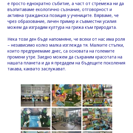
е просто еднократно събитие, а част от стремежа ни да
възпитаваме екологично съзнание, отговорност и
активна гражданска позиция у учениците. Вярваме, че
чрез образование, личен пример и съвместни усилия
можем да изградим култура на грижа към природата.
Нека този ден бъде напомняне, че всеки от нас има роля
– независимо колко малка изглежда тя. Малките стъпки,
които предприемаме днес, са основата на големите
промени утре. Заедно можем да съхраним красотата на
нашата планета и да я предадем на бъдещите поколения
такава, каквато заслужават.