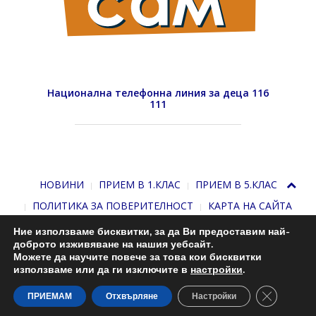
Национална телефонна линия за деца 116
111
НОВИНИ
ПРИЕМ В 1.КЛАС
ПРИЕМ В 5.КЛАС
ПОЛИТИКА ЗА ПОВЕРИТЕЛНОСТ
КАРТА НА САЙТА
Ние използваме бисквитки, за да Ви предоставим най-
доброто изживяване на нашия уебсайт.
Можете да научите повече за това кои бисквитки
използваме или да ги изключите в
настройки
.
Close GDP
С подкрепата на
Николай Комнев
. 2013-2026
ПРИЕМАМ
Отхвърляне
Настройки