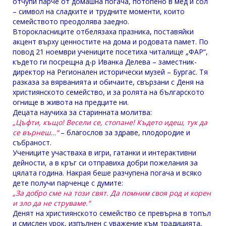
отчупи парче от домашна погача, потопено в мед и сол
– символ на сладките и трудните моменти, които
семейството преодолява заедно.
Второкласниците отбелязаха празника, поставяйки
акцент върху ценностите на дома и родовата памет. По
повод 21 ноември учениците посетиха читалище „ФАР“,
където ги посрещна д-р Иванка Делева – заместник-
директор на Регионален исторически музей – Бургас. Тя
разказа за вярванията и обичаите, свързани с Деня на
християнското семейство, и за ролята на българското
огнище в живота на предците ни.
Децата научиха за старинната молитва:
„Цъфти, къщо! Весели се, стопане! Където идеш, тук да
се върнеш…“
– благослов за здраве, плодородие и
събраност.
Учениците участваха в игри, гатанки и интерактивни
дейности, а в кръг си отправиха добри пожелания за
цялата година. Накрая беше разчупена погача и всяко
дете получи парченце с думите:
„За добро сме на този свят. Да помним своя род и корен
и зло да не струваме.“
Денят на християнското семейство се превърна в топъл
и смислен урок, изпълнен с уважение към традицията,