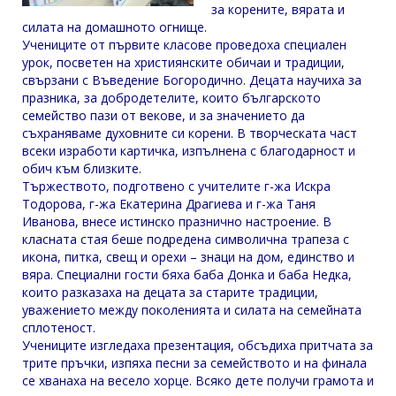
за корените, вярата и
силата на домашното огнище.
Учениците от първите класове проведоха специален
урок, посветен на християнските обичаи и традиции,
свързани с Въведение Богородично. Децата научиха за
празника, за добродетелите, които българското
семейство пази от векове, и за значението да
съхраняваме духовните си корени. В творческата част
всеки изработи картичка, изпълнена с благодарност и
обич към близките.
Тържеството, подготвено с учителите г-жа Искра
Тодорова, г-жа Екатерина Драгиева и г-жа Таня
Иванова, внесе истинско празнично настроение. В
класната стая беше подредена символична трапеза с
икона, питка, свещ и орехи – знаци на дом, единство и
вяра. Специални гости бяха баба Донка и баба Недка,
които разказаха на децата за старите традиции,
уважението между поколенията и силата на семейната
сплотеност.
Учениците изгледаха презентация, обсъдиха притчата за
трите пръчки, изпяха песни за семейството и на финала
се хванаха на весело хорце. Всяко дете получи грамота и