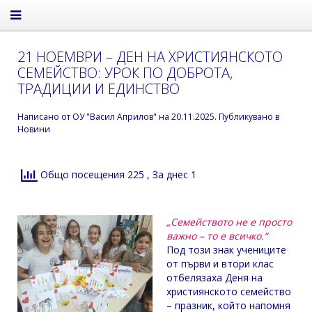
21 НОЕМВРИ – ДЕН НА ХРИСТИЯНСКОТО
СЕМЕЙСТВО: УРОК ПО ДОБРОТА,
ТРАДИЦИИ И ЕДИНСТВО
Написано от
ОУ "Васил Априлов"
на
20.11.2025
. Публикувано в
Новини
Общо посещения 225
, За днес 1
„Семейството не е просто
важно – то е всичко.“
Под този знак учениците
от първи и втори клас
отбелязаха Деня на
християнското семейство
– празник, който напомня