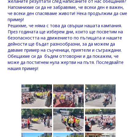
желаните резултати след написаните от нас обещания?
Напомнихме си да не забравяме, че всеки ден е важен,
че всеки ден спасяваме животи! Нека продължим да сме
пример!
Решихме, че няма с това да свърши нашата кампания.
През годината ще изберем дни, които ще посветим на
безопасността на движението по пътищата и нашите
дейности ще бъдат разнообразни, за да можем да
даваме пример на съученици, приятели и съграждани.
Обещахме си да бъдем отговорни и да покажем, че
може да постигнем нула жертви на пътя. Последвайте
нашия пример!