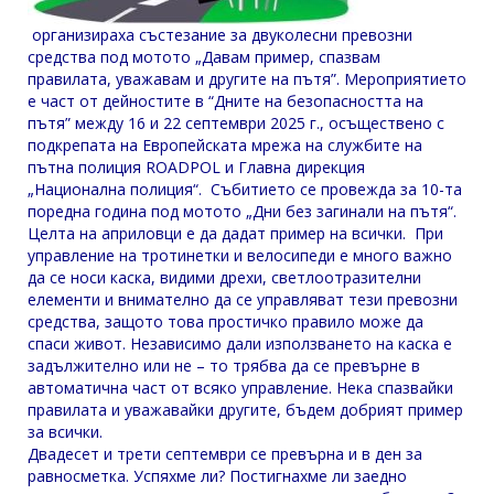
организираха състезание за двуколесни превозни
средства под мотото „Давам пример, спазвам
правилата, уважавам и другите на пътя”. Мероприятието
е част от дейностите в “Дните на безопасността на
пътя” между 16 и 22 септември 2025 г., осъществено с
подкрепата на Европейската мрежа на службите на
пътна полиция ROADPOL и Главна дирекция
„Национална полиция“. Събитието се провежда за 10-та
поредна година под мотото „Дни без загинали на пътя“.
Целта на априловци е да дадат пример на всички. При
управление на тротинетки и велосипеди е много важно
да се носи каска, видими дрехи, светлоотразителни
елементи и внимателно да се управляват тези превозни
средства, защото това простичко правило може да
спаси живот. Независимо дали използването на каска е
задължително или не – то трябва да се превърне в
автоматична част от всяко управление. Нека спазвайки
правилата и уважавайки другите, бъдем добрият пример
за всички.
Двадесет и трети септември се превърна и в ден за
равносметка. Успяхме ли? Постигнахме ли заедно