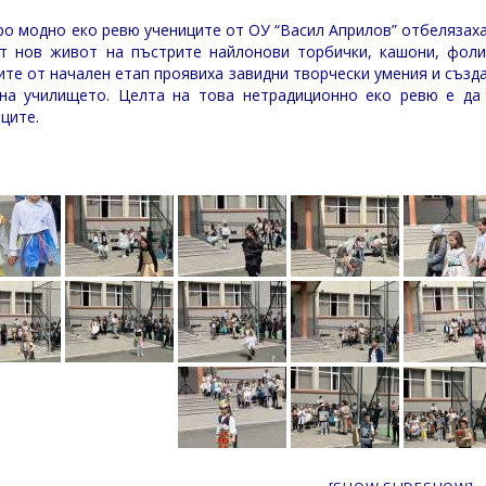
ро модно еко ревю учениците от ОУ “Васил Априлов” отбелязаха
т нов живот на пъстрите найлонови торбички, кашони, фоли
ите от начален етап проявиха завидни творчески умения и създ
на училището. Целта на това нетрадиционно еко ревю е да
ците.