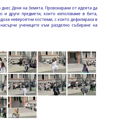
 днес Деня на Земята. Провокирани от идеята да
о и други предмети, които използваме в бита,
адоха невероятни костюми, с които дефилираха в
 насърчи учениците към разделно събиране на