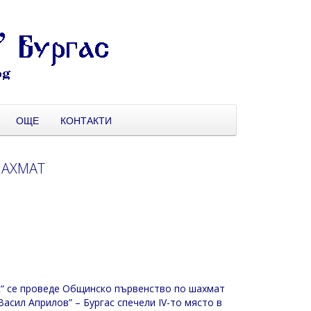
ОЩЕ
КОНТАКТИ
ШАХМАТ
ик“ се проведе Общинско първенство по шахмат
“Васил Априлов” – Бургас спечели IV-то място в