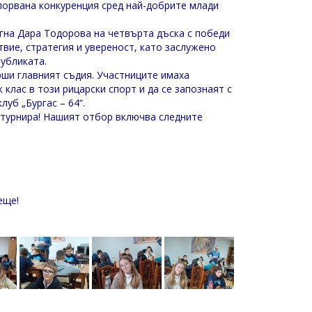
порвана конкуренция сред най-добрите млади
гна Дара Тодорова на четвърта дъска с победи
твие, стратегия и увереност, като заслужено
убликата.
рши главният съдия. Участниците имаха
 клас в този рицарски спорт и да се запознаят с
луб „Бургас – 64“.
 турнира! Нашият отбор включва следните
еще!