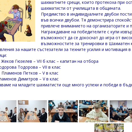
шахматните срещи, които протекоха при ос
шахматисти от училищата в общината.
Предимство в индивидуалните двубои пости
във всички двубои. Тя демонстрира спокойс
привлече вниманието на организаторите и п
Награждаване на победителите с купи извъ
възможност да се докоснат до игра от висок
възможностите за тренировки в Шахматен к
вления за нашите състезатели за техните усилия и мотивация в
ици:
 Жеков Гюзелев – VII б клас – капитан на отбора
одорова Тодорова – VII в клас
 Пламенов Петков – V в клас
ламенов Димитров – V в клас
ваме на младите шахматисти още много успехи и победи в бъд