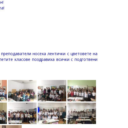
н!
та!
и преподаватели носеха лентички с цветовете на
т петите класове поздравиха всички с подготвени