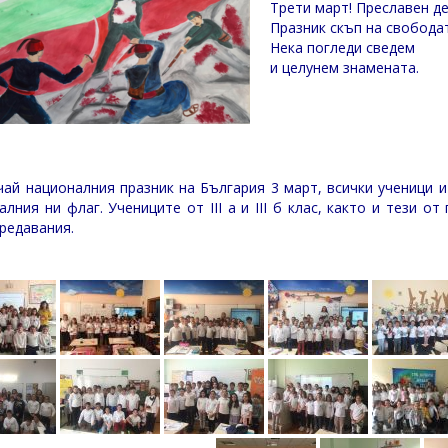
Трети март! Преславен де
Празник скъп на свобода
Нека погледи сведем
и целунем знамената.
чай националния празник на България 3 март, всички ученици 
алния ни флаг. Учениците от III а и III б клас, както и тези о
редавания.