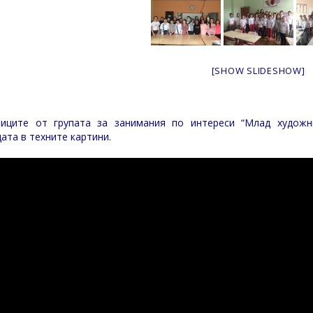
[SHOW SLIDESHOW]
иците от групата за занимания по интереси “Млад художн
ата в техните картини.