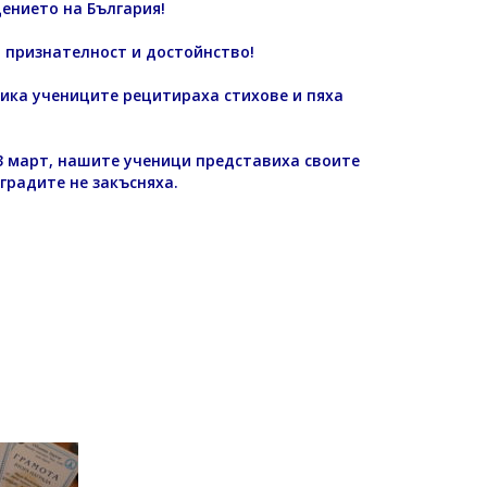
ението на България!
 признателност и достойнство!
ника учениците рецитираха стихове и пяха
 3 март, нашите ученици
представиха
своите
градите не закъсняха.