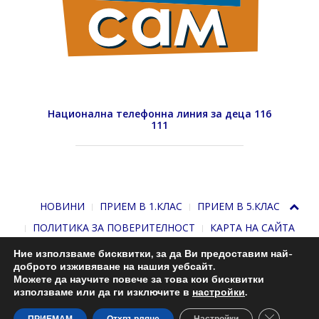
Национална телефонна линия за деца 116
111
НОВИНИ
ПРИЕМ В 1.КЛАС
ПРИЕМ В 5.КЛАС
ПОЛИТИКА ЗА ПОВЕРИТЕЛНОСТ
КАРТА НА САЙТА
Ние използваме бисквитки, за да Ви предоставим най-
доброто изживяване на нашия уебсайт.
Можете да научите повече за това кои бисквитки
използваме или да ги изключите в
настройки
.
Close GDP
С подкрепата на
Николай Комнев
. 2013-2026