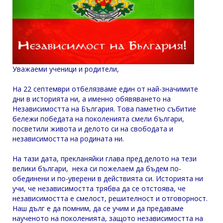
Уважаеми ученици и родители,
На 22 септември отбелязваме един от най-значимите
дни в историята ни, а именно обявяването на
Независимостта на България. Това паметно събитие
бележи победата на поколенията смели българи,
посветили живота и делото си на свободата и
независимостта на родината ни.
На тази дата, прекланяйки глава пред делото на тези
велики българи, нека си пожелаем да бъдем по-
обединени и по-уверени в действията си. Историята ни
учи, че независимостта трябва да се отстоява, че
независимостта е смелост, решителност и отговорност.
Наш дълг е да помним, да се учим и да предаваме
наученото на поколенията, защото независимостта на