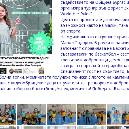
съдействието на Община Бургас и
организира турнир във формат 3х3
World Her Rules”.
Целта на проявата е да популяри
възможност както на малки, така
от спорта.
На официалното откриване присъ
Манол Тодоров. В рамките на ини
запознаят с правилата на Баскет
състезателки по баскетбол – сес
треньори и доброволци демонстр
за игра в спорт, който придобива 
Специалният гост на събитието, Б
болни топки. Момичетата получиха тениски с логото на кампания
ала с видеообръщение децата, учителите, треньорите и добров
алния отбор по баскетбол: „Успех, момичета! Победа за Българи