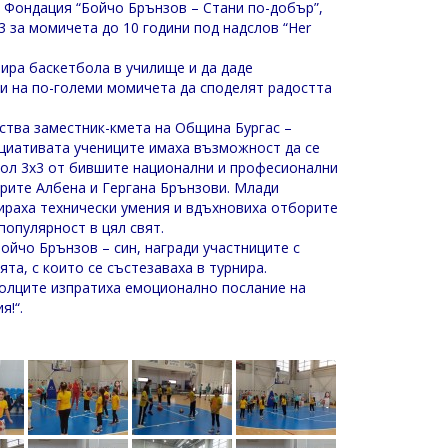
 Фондация “Бойчо Брънзов – Стани по-добър”,
 за момичета до 10 години под надслов “Her
зира баскетбола в училище и да даде
 и на по-големи момичета да споделят радостта
ства заместник-кмета на Община Бургас –
циативата учениците имаха възможност да се
бол 3х3 от бившите национални и професионални
трите Албена и Гергана Брънзови. Млади
ираха технически умения и вдъхновиха отборите
популярност в цял свят.
ойчо Брънзов – син, награди участниците с
та, с които се състезаваха в турнира.
олците изпратиха емоционално послание на
я!“.