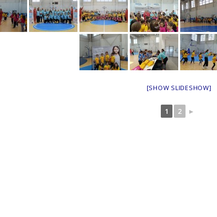
[SHOW SLIDESHOW]
1
2
►