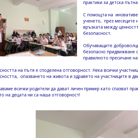
практики за детска пътна
С помощта на иновативен
ученето, през месеците 
връзката между ценностт
безопасност.
Обучаващите доброволци
безопасно придвижване с
правилното пресичане на
сността на пътя е споделена отговорност. Нека всички участниц
сността, опазването на живота и здравето на участниците в д
аваме всички родители да дават личен пример като спазват пр
то на децата ни са наша отговорност!