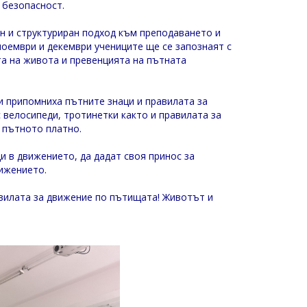
 безопасност.
 и структуриран подход към преподаването и
ноември и декември учениците ще се запознаят с
а на живота и превенцията на пътната
 припомниха пътните знаци и правилата за
 велосипеди, тротинетки както и правилата за
 пътното платно.
и в движението, да дадат своя принос за
вижението.
авилата за движение по пътищата! Животът и