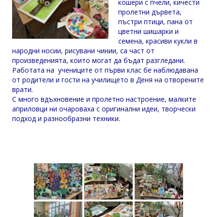
кошери с пчели, кичести
пролетни дървета,
пъстри птици, пана от
цветни шишарки и
семена, красиви кукли в
народни носии, рисувани чинии, са част от
произведенията, които могат да бъдат разгледани.
Работата на учениците от първи клас бе наблюдавана
от родители и гости на училището в Деня на отворените
врати.
С много вдъхновение и пролетно настроение, малките
априловци ни очароваха с оригинални идеи, творчески
подход и разнообразни техники.