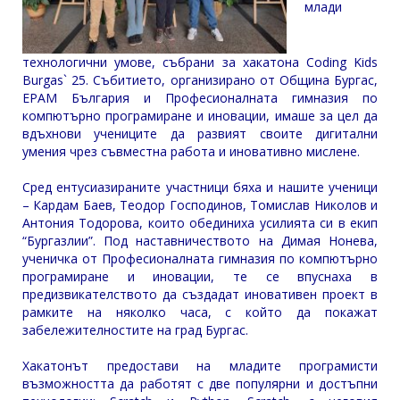
млади
технологични умове, събрани за хакатона Coding Kids
Burgas` 25. Събитието, организирано от Община Бургас,
EPAM България и Професионалната гимназия по
компютърно програмиране и иновации, имаше за цел да
вдъхнови учениците да развият своите дигитални
умения чрез съвместна работа и иновативно мислене.
Сред ентусиазираните участници бяха и нашите ученици
– Кардам Баев, Теодор Господинов, Томислав Николов и
Антония Тодорова, които обединиха усилията си в екип
“Бургазлии”. Под наставничеството на Димая Нонева,
ученичка от Професионалната гимназия по компютърно
програмиране и иновации, те се впуснаха в
предизвикателството да създадат иновативен проект в
рамките на няколко часа, с който да покажат
забележителностите на град Бургас.
Хакатонът предостави на младите програмисти
възможността да работят с две популярни и достъпни