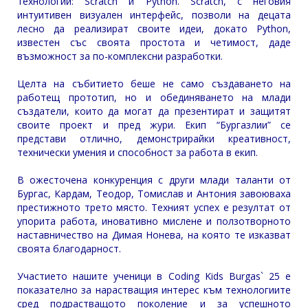
технологии: Scratch и Python. Scratch, с неговия
интуитивен визуален интерфейс, позволи на децата
лесно да реализират своите идеи, докато Python,
известен със своята простота и четимост, даде
възможност за по-комплексни разработки.
Целта на събитието беше не само създаването на
работещ прототип, но и обединяването на млади
създатели, които да могат да презентират и защитят
своите проект и пред жури. Екип “Бургазлии” се
представи отлично, демонстрирайки креативност,
технически умения и способност за работа в екип.
В ожесточена конкуренция с други млади таланти от
Бургас, Кардам, Теодор, Томислав и Антония завоюваха
престижното трето място. Техният успех е резултат от
упорита работа, иновативно мислене и ползотворното
наставничество на Димая Нонева, на която те изказват
своята благодарност.
Участието нашите ученици в Coding Kids Burgas` 25 е
показателно за нарастващия интерес към технологиите
сред подрастващото поколение и за успешното