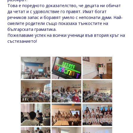
Това е поредното доказателство, че децата ни обичат
да четат и с удоволствие го правят. Имат богат
речников запас и боравят умело с непознати думи. Най-
смелите родители също показаха тънкостите на
българската граматика.
Пожелаваме успех на всички ученици във втория кръг на
състезанието!