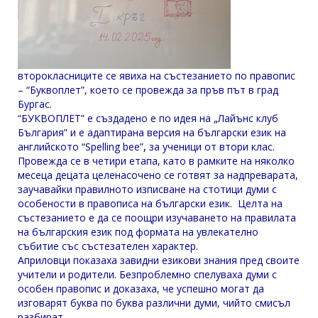
второкласниците се явиха на състезанието по правопис
– “Буквоплет”, което се провежда за пръв път в град
Бургас.
“БУКВОПЛЕТ” е създадено е по идея на „Лайънс клуб
България” и е адаптирана версия на български език на
английското “Spelling bee”
,
за ученици от втори клас.
Провежда се в четири етапа, като в рамките на няколко
месеца децата целенасочено се готвят за надпреварата,
заучавайки правилното изписване на стотици думи с
особености в правописа на български език. Целта на
състезанието е да се поощри изучаването на правилата
на българския език под формата на увлекателно
събитие със състезателен характер.
Априловци показаха завидни езикови знания пред своите
учители и родители. Безпроблемно спелуваха думи с
особен правопис и доказаха, че успешно могат да
изговарят буква по буква различни думи, чийто смисъл
разбират.