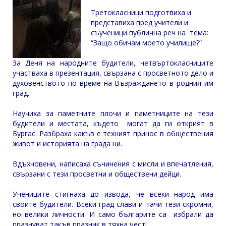
Третокласници подготвиха и
представиха пред учители и
съученици публична реч на тема:
“Защо обичам моето училище?”
За Деня на народните будители, четвъртокласниците
участваха в презентация, свързана с просветното дело и
духовенството по време на Възраждането в родния им
град.
Научиха за паметните плочи и паметниците на тези
будители и местата, където могат да ги открият в
Бургас. Разбраха какъв е техният принос в обществения
живот и историята на града ни.
Вдъхновени, написаха съчинения с мисли и впечатления,
свързани с тези просветни и обществени дейци.
Учениците стигнаха до извода, че всеки народ има
своите будители. Всеки град слави и тачи тези скромни,
но велики личности. И само българите са избрали да
празнуват такъв празник в тяхна чест!