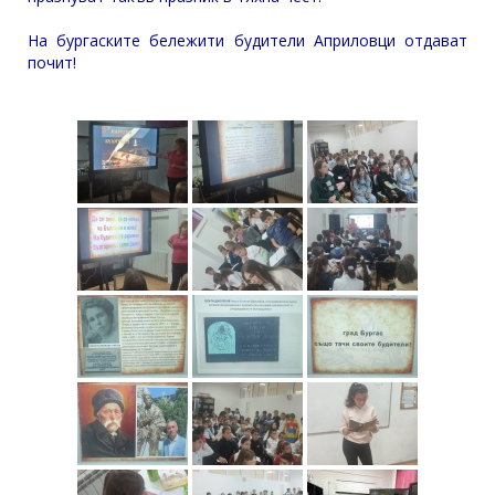
На бургаските бележити будители Априловци отдават
почит!