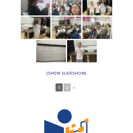
[SHOW SLIDESHOW]
1
2
►