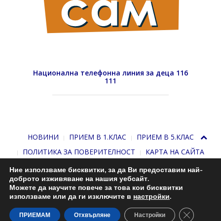
Национална телефонна линия за деца 116
111
НОВИНИ
ПРИЕМ В 1.КЛАС
ПРИЕМ В 5.КЛАС
ПОЛИТИКА ЗА ПОВЕРИТЕЛНОСТ
КАРТА НА САЙТА
Ние използваме бисквитки, за да Ви предоставим най-
доброто изживяване на нашия уебсайт.
Можете да научите повече за това кои бисквитки
използваме или да ги изключите в
настройки
.
Close GDP
С подкрепата на
Николай Комнев
. 2013-2026
ПРИЕМАМ
Отхвърляне
Настройки