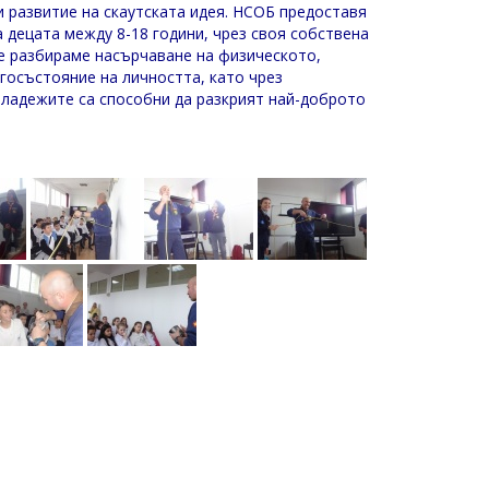
и развитие на скаутската идея. НСОБ предоставя
децата между 8-18 години, чрез своя собствена
е разбираме насърчаване на физическото,
госъстояние на личността, като чрез
 младежите са способни да разкрият най-доброто