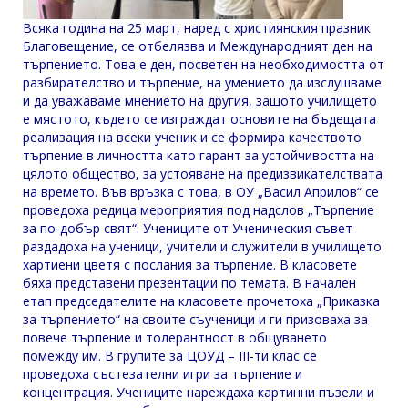
Всяка година на 25 март, наред с християнския празник
Благовещение, се отбелязва и Международният ден на
търпението. Това е ден, посветен на необходимостта от
разбирателство и търпение, на умението да изслушваме
и да уважаваме мнението на другия, защото училището
е мястото, където се изграждат основите на бъдещата
реализация на всеки ученик и се формира качеството
търпение в личността като гарант за устойчивостта на
цялото общество, за устояване на предизвикателствата
на времето. Във връзка с това, в ОУ „Васил Априлов“ се
проведоха редица мероприятия под надслов „Търпение
за по-добър свят“. Учениците от Ученическия съвет
раздадоха на ученици, учители и служители в училището
хартиени цветя с послания за търпение. В класовете
бяха представени презентации по темата. В начален
етап председателите на класовете прочетоха „Приказка
за търпението“ на своите съученици и ги призоваха за
повече търпение и толерантност в общуването
помежду им. В групите за ЦОУД – III-ти клас се
проведоха състезателни игри за търпение и
концентрация. Учениците нареждаха картинни пъзели и