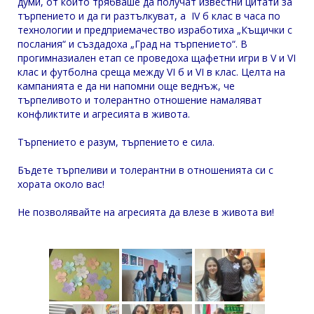
думи, от които трябваше да получат известни цитати за
търпението и да ги разтълкуват, а IV б клас в часа по
технологии и предприемачество изработиха „Къщички с
послания“ и създадоха „Град на търпението“. В
прогимназиален етап се проведоха щафетни игри в V и VI
клас и футболна среща между VI б и VI в клас. Целта на
кампанията е да ни напомни още веднъж, че
търпеливото и толерантно отношение намаляват
конфликтите и агресията в живота.
Търпението е разум, търпението е сила.
Бъдете търпеливи и толерантни в отношенията си с
хората около вас!
Не позволявайте на агресията да влезе в живота ви!