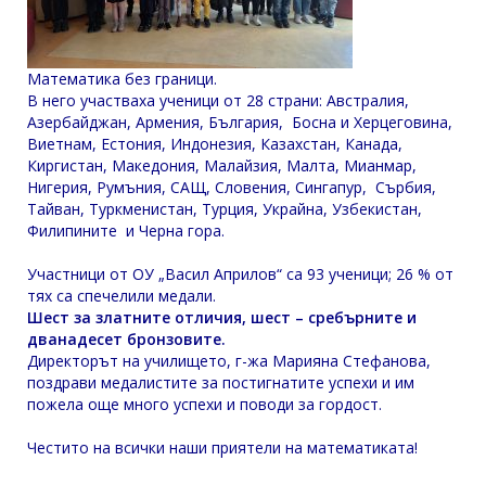
Математика без граници.
В него участваха ученици от 28 страни: Австралия,
Азербайджан, Армения, България, Босна и Херцеговина,
Виетнам, Естония, Индонезия, Казахстан, Канада,
Киргистан, Македония, Малайзия, Малта, Мианмар,
Нигерия, Румъния, САЩ, Словения, Сингапур, Сърбия,
Тайван, Туркменистан, Турция, Украйна, Узбекистан,
Филипините и Черна гора.
Участници от ОУ „Васил Априлов“ са 93 ученици; 26 % от
тях са спечелили медали.
Шест за златните отличия, шест – сребърните и
дванадесет бронзовите.
Директорът на училището, г-жа Марияна Стефанова,
поздрави медалистите за постигнатите успехи и им
пожела още много успехи и поводи за гордост.
Честито на всички наши приятели на математиката!