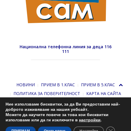
Национална телефонна линия за деца 116
111
НОВИНИ
ПРИЕМ В 1.КЛАС
ПРИЕМ В 5.КЛАС
ПОЛИТИКА ЗА ПОВЕРИТЕЛНОСТ
КАРТА НА САЙТА
Ние използваме бисквитки, за да Ви предоставим най-
доброто изживяване на нашия уебсайт.
Можете да научите повече за това кои бисквитки
използваме или да ги изключите в
настройки
.
Close GDP
С подкрепата на
Николай Комнев
. 2013-2026