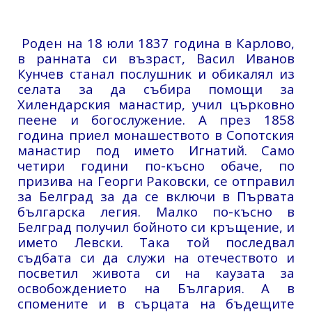
Роден на 18 юли 1837 година в Карлово,
в ранната си възраст, Васил Иванов
Кунчев станал послушник и обикалял из
селата за да събира помощи за
Хилендарския манастир, учил църковно
пеене и богослужение. А през 1858
година приел монашеството в Сопотския
манастир под името Игнатий. Само
четири год
ини по-къ
сно обаче, по
призива на Георги Раковски, се отправил
за Белград за да се включи в Първата
българска легия. Малко по-късно в
Белград получил бойното си кръщение, и
името Левски. Така той последвал
съдбата си да служи на отечеството и
посветил живота си на каузата за
освобождението на България. А в
спомените и в сърцата на бъдещите