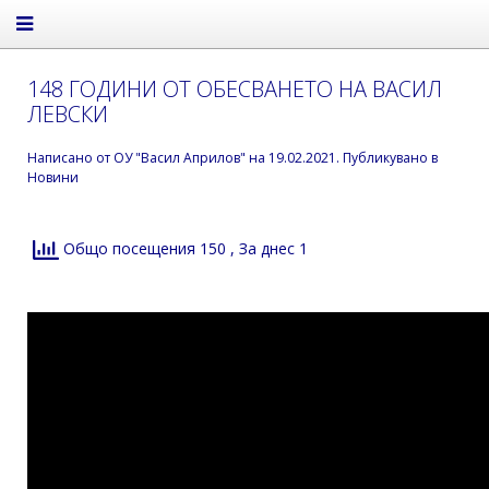
148 ГОДИНИ ОТ ОБЕСВАНЕТО НА ВАСИЛ
ЛЕВСКИ
Написано от
ОУ "Васил Априлов"
на
19.02.2021
. Публикувано в
Новини
Общо посещения 150
, За днес 1