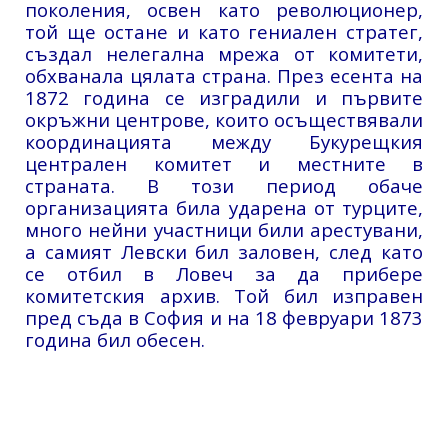
поколения, освен като революционер,
той ще остане и като гениален стратег,
създал нелегална мрежа от комитети,
обхванала цялата страна. През есента на
1872 година се изградили и първите
окръжни центрове, които осъществявали
координацията между Букурещкия
централен комитет и местните в
страната. В този период обаче
организацията била ударена от турците,
много нейни участници били арестувани,
а самият Левски бил заловен, след като
се отбил в Ловеч за да прибере
комитетския архив. Той бил изправен
пред съда в София и на 18 февруари 1873
година бил обесен.