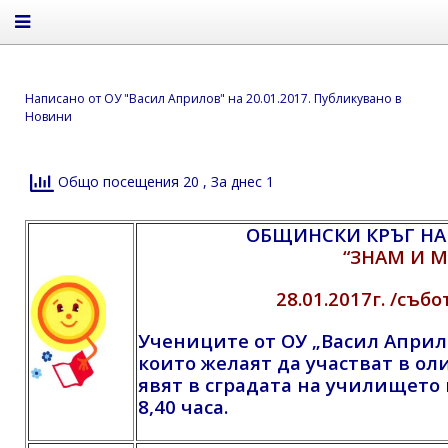
Написано от
ОУ "Васил Априлов"
на
20.01.2017
. Публикувано в
Новини
Общо посещения 20
, За днес 1
ОБЩИНСКИ КРЪГ Н
“ЗНАМ И М
28.01.2017г. /събо
Учениците от ОУ „Васил Априло
които желаят да участват в ол
явят
в сградата на училището 
8,40 часа.